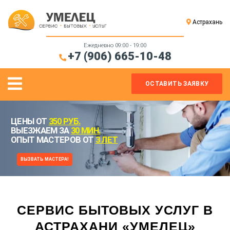
CLOSE
Астрахань
MENU
МАСТЕР
Ежедневно 09:00 - 19:00
+7 (906) 665-10-48
НА
ЧАС
Open
ОСТАВИТЬ ЗАЯВКУ
САНТЕХНИК
Menu
ЭЛЕКТРИК
ЦЕНЫ ОТ
350 РУБ.
ВЫЕЗЖАЕМ ЗА
30 МИН.
СБОРКА
ОПЫТ МАСТЕРОВ ОТ
3 ЛЕТ
МЕБЕЛИ
ВЫЗВАТЬ МАСТЕРА!
СЕРВИС БЫТОВЫХ УСЛУГ В
АСТРАХАНИ «УМЕЛЕЦ»